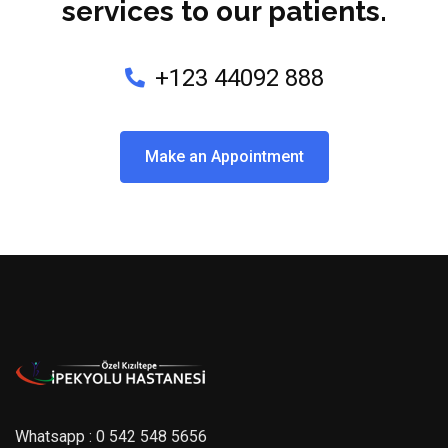
services to our patients.
+123 44092 888
Make an Appointment
Whatsapp : 0 542 548 5656