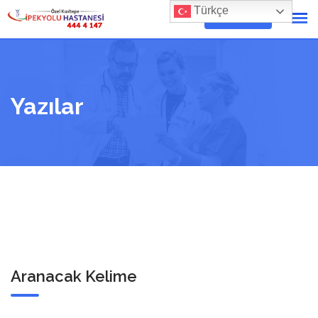
Skip
Türkçe
RANDEVU AL
to
content
Yazılar
Aranacak Kelime